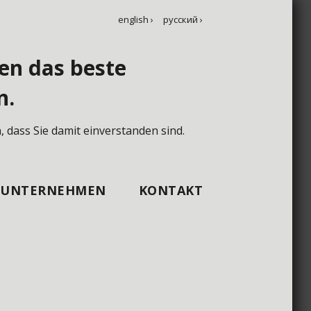
english ›
русский ›
en das beste
n.
KSA 40S–150S
 dass Sie damit einverstanden sind.
UNTERNEHMEN
KONTAKT