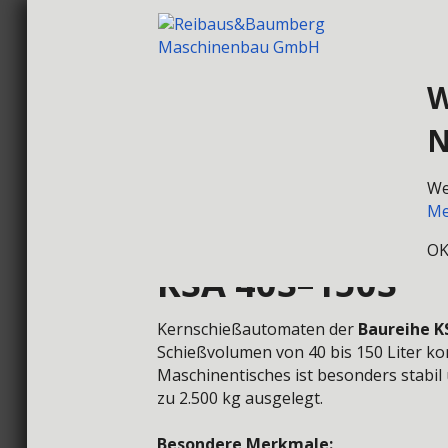
W
N
HOME
KER
We
Me
O
KSA 40S–150S
Kernschießautomaten der
Baureihe K
Schießvolumen von 40 bis 150 Liter kon
Maschinentisches ist besonders stabil
zu 2.500 kg ausgelegt.
Besondere Merkmale: