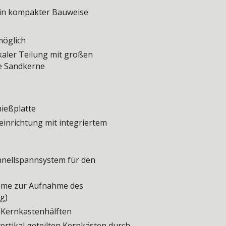
 in kompakter Bauweise
möglich
kaler Teilung mit großen
e Sandkerne
ießplatte
inrichtung mit integriertem
hnellspannsystem für den
teme zur Aufnahme des
g)
Kernkastenhälften
rtikal geteilten Kernkästen durch